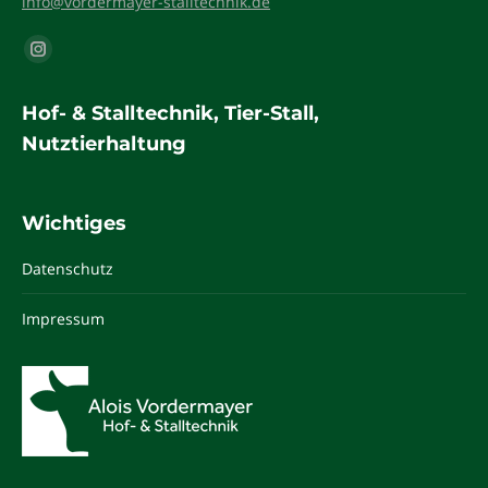
info@vordermayer-stalltechnik.de
Finden Sie uns auf:
Instagram
page
Hof- & Stalltechnik, Tier-Stall,
opens
Nutztierhaltung
in
new
window
Wichtiges
Datenschutz
Impressum