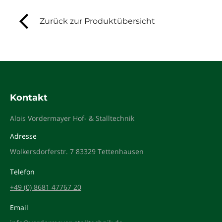
Zurück zur Produktübersicht
Kontakt
Alois Vordermayer Hof- & Stalltechnik
Adresse
Wolkersdorferstr. 7 83329 Tettenhausen
Telefon
+49 (0) 8681 47767 20
Email