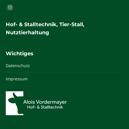
Finden Sie uns auf:
Instagram
page
Hof- & Stalltechnik, Tier-Stall,
opens
Nutztierhaltung
in
new
window
Wichtiges
Datenschutz
Impressum