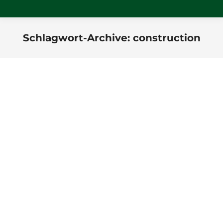
Schlagwort-Archive:
construction
Sie befinden sich hier:
Sed nec felis ut massa volutpat
dictum quis id tortor
Capitals
,
Investment
Von
wpadmin.fstrasser
28. Juni 2016
Kommentar hinterlassen
Morbi tristique congue dui quis dignissim. Fusce
ornare congue elit id semper. Curabitur molestie
felis sapien, vel imperdiet nunc vestibulum dapibus.
Nullam scelerisque blandit lectus nec luctus. Nulla