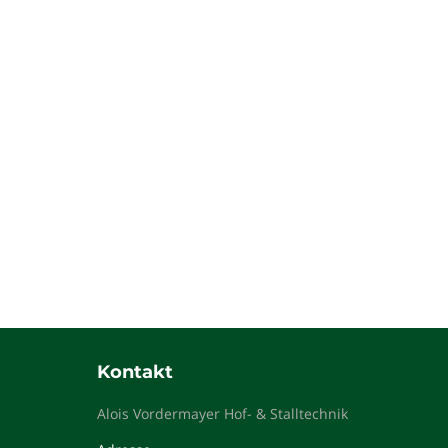
Nulla at semper nisl, at eleifend elit. Maecenas s
elit. Aenean eu sapien felis.
Aenean hendrerit – ante sed t
Capitals
,
Construction
,
Investment
Von
wpadmin.fstrass
Etiam varius, lacus nec tempor eleifend, ex justo
sollicitudin. Morbi consectetur orci ac augue vul
Kontakt
Alois Vordermayer Hof- & Stalltechnik