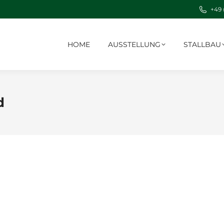
+49 
HOME
AUSSTELLUNG
STALLBAU
d
t dictum quis id tortor
016
Kommentar hinterlassen