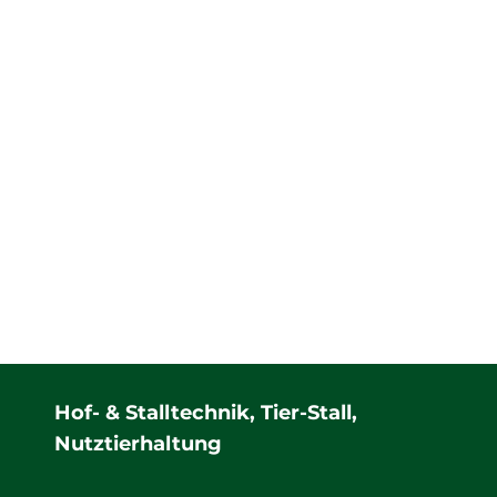
uscipit lacus nec turpis facilisis auctor. Cras in placerat elit. Lor
urpis interdum consequat
er
28. April 2016
Kommentar hinterlassen
 lacinia diam, sit amet aliquet quam enim a leo. Etiam tristique me
putate porta.
Hof- & Stalltechnik, Tier-Stall,
Nutztierhaltung