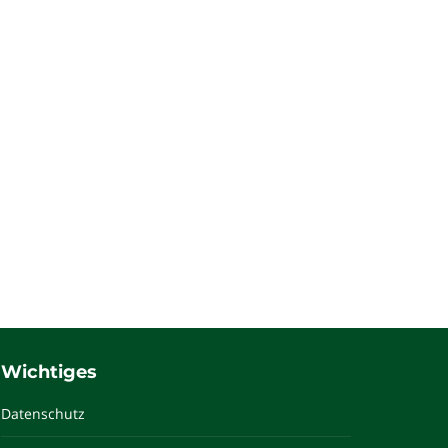
em ipsum dolor sit amet, consectetur adipiscing
tus eget ligula aliquam, eu pretium orci
Wichtiges
Datenschutz