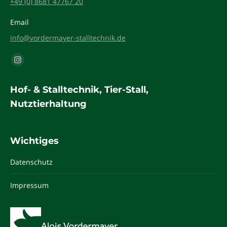
+49 (0) 8681 47767 20
Email
info@vordermayer-stalltechnik.de
Finden Sie uns auf:
Instagram
page
Hof- & Stalltechnik, Tier-Stall,
opens
Nutztierhaltung
in
new
window
Wichtiges
Datenschutz
Impressum