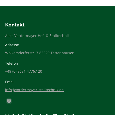
Kontakt
Alois Vordermayer Hof- & Stalltechnik
Adresse
Wolkersdorferstr. 7 83329 Tettenhausen
Telefon
+49 (0) 8681 47767 20
Email
info@vordermayer-stalltechnik.de
Finden Sie uns auf:
Instagram
page